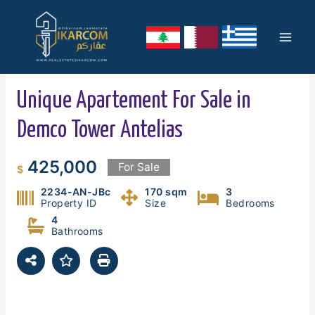
Skip
Mai
to
content
Men
Unique Apartement For Sale in
Demco Tower Antelias
425,000
For Sale
$
2234-AN-JBc
170 sqm
3
Property ID
Size
Bedrooms
4
Bathrooms