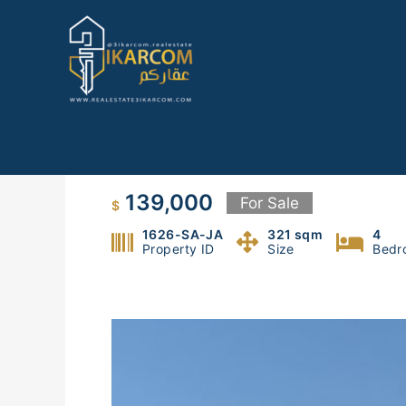
Skip
to
content
Duplex for sale in El Sabtieh
139,000
For Sale
$
1626-SA-JA
321 sqm
4
Property ID
Size
Bedr