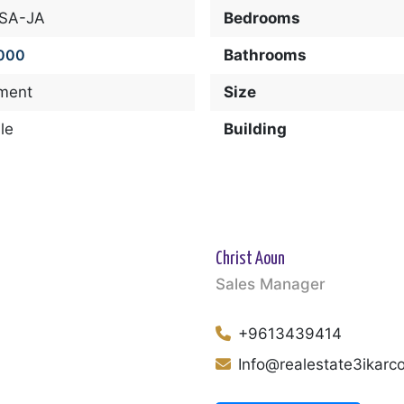
-SA-JA
Bedrooms
000
Bathrooms
ment
Size
le
Building
Christ Aoun
Sales Manager
+9613439414
Info@realestate3ikar