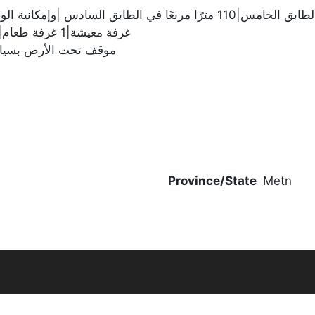
110 لسادس |وإمكانية الوصول إلى 100 متر مربع في الغرفة الخاصة
2 غرفة معيشة|1 غرفة طعام|4 غرف نوم (2 ماستر)|4 حمامات|5 شرفات
موقف تحت الأرض بسياج كهربائي | 1 غرفة ت
Province/State
Metn