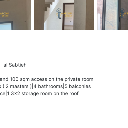
n al Sabtieh
|and 100 sqm access on the private room
s ( 2 masters )|4 bathrooms|5 balconies
nce|1 3×2 storage room on the roof