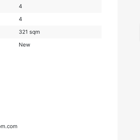
4
4
321 sqm
New
com.com