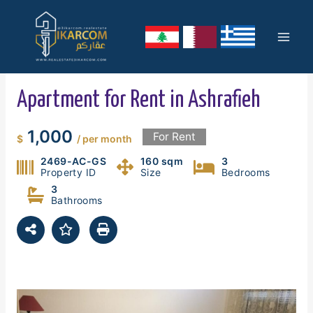
Skip
Mai
to
content
Men
Apartment for Rent in Ashrafieh
1,000
For Rent
$
/ per month
2469-AC-GS
160 sqm
3
Property ID
Size
Bedrooms
3
Bathrooms