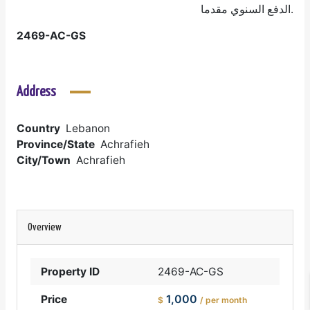
الدفع السنوي مقدما.
2469-AC-GS
Address
Country
Lebanon
Province/State
Achrafieh
City/Town
Achrafieh
Overview
Property ID
2469-AC-GS
1,000
Price
$
/ per month